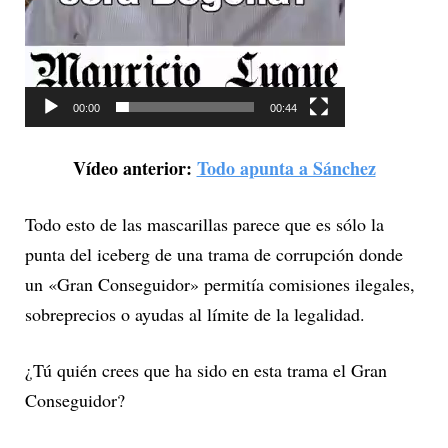
d
e
o
00:00
00:44
Vídeo anterior:
Todo apunta a Sánchez
Todo esto de las mascarillas parece que es sólo la
punta del iceberg de una trama de corrupción donde
un «Gran Conseguidor» permitía comisiones ilegales,
sobreprecios o ayudas al límite de la legalidad.
¿Tú quién crees que ha sido en esta trama el Gran
Conseguidor?