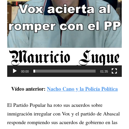
d
e
o
00:00
01:35
Vídeo anterior:
Nacho Cano y la Policía Política
El Partido Popular ha roto sus acuerdos sobre
inmigración irregular con Vox y el partido de Abascal
responde rompiendo sus acuerdos de gobierno en las