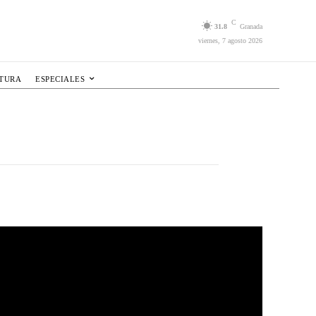
C
31.8
Granada
viernes, 7 agosto 2026
LTURA
ESPECIALES