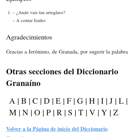
– ¿Ande vais tan arreglaos?
– A contar frailes
Agradecimientos
Gracias a Jerónimo, de Granada, por sugerir la palabra
Otras secciones del Diccionario
Granaíno
A
|
B
|
C
|
D
|
E
|
F
|
G
|
H
|
I
|
J
|
L
|
M
|
N
|
O
|
P
|
R
|
S
|
T
|
V
|
Y
|
Z
Volver a la Página de inicio del Diccionario