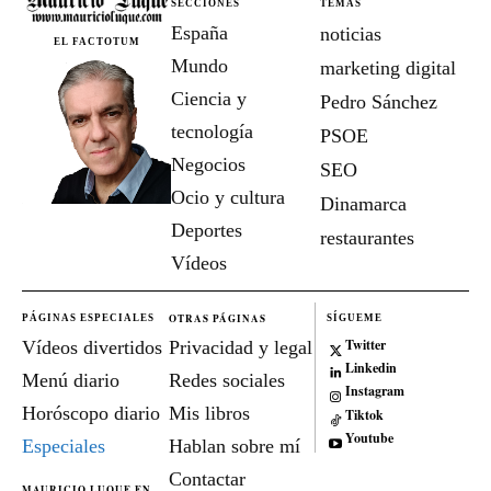
SECCIONES
TEMAS
España
noticias
EL FACTOTUM
Mundo
marketing digital
Ciencia y
Pedro Sánchez
tecnología
PSOE
Negocios
SEO
Ocio y cultura
Dinamarca
Deportes
restaurantes
Vídeos
OTRAS PÁGINAS
PÁGINAS ESPECIALES
SÍGUEME
Twitter
Vídeos divertidos
Privacidad y legal
Linkedin
Menú diario
Redes sociales
Instagram
Horóscopo diario
Mis libros
Tiktok
Youtube
Especiales
Hablan sobre mí
Contactar
MAURICIO LUQUE EN...