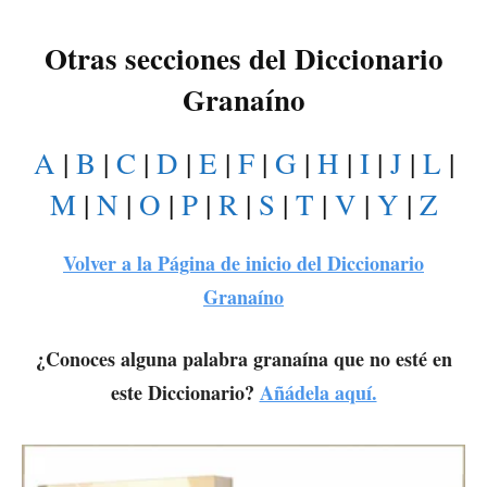
Otras secciones del Diccionario
Granaíno
A
|
B
|
C
|
D
|
E
|
F
|
G
|
H
|
I
|
J
|
L
|
M
|
N
|
O
|
P
|
R
|
S
|
T
|
V
|
Y
|
Z
Volver a la Página de inicio del Diccionario
Granaíno
¿Conoces alguna palabra granaína que no esté en
este Diccionario?
Añádela aquí.