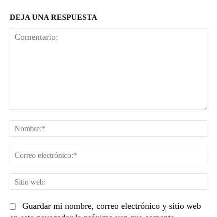
DEJA UNA RESPUESTA
Comentario:
No
Co
el
Sit
we
Guardar mi nombre, correo electrónico y sitio web