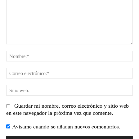
Comentario:
No
Co
el
Sit
we
Guardar mi nombre, correo electrónico y sitio web
en este navegador la próxima vez que comente.
Avísame cuando se añadan nuevos comentarios.