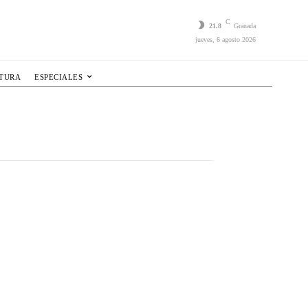
C
21.8
Granada
jueves, 6 agosto 2026
LTURA
ESPECIALES