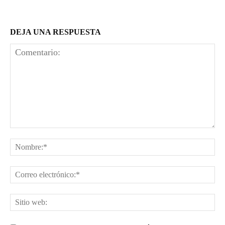
DEJA UNA RESPUESTA
Comentario:
No
Co
el
Sit
we