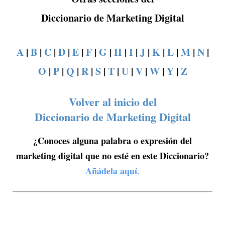
Diccionario de Marketing Digital
A
|
B
|
C
|
D
|
E
|
F
|
G
|
H
|
I
|
J
|
K
|
L
|
M
|
N
|
O
|
P
|
Q
|
R
|
S
|
T
|
U
|
V
|
W
|
Y
|
Z
Volver al inicio del
Diccionario de Marketing Digital
¿Conoces alguna palabra o expresión del
marketing digital que no esté en este Diccionario?
Añádela aquí.