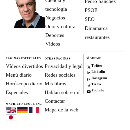
Ciencia y
Pedro Sánchez
tecnología
PSOE
Negocios
SEO
Ocio y cultura
Dinamarca
Deportes
restaurantes
Vídeos
OTRAS PÁGINAS
PÁGINAS ESPECIALES
SÍGUEME
Twitter
Vídeos divertidos
Privacidad y legal
Linkedin
Menú diario
Redes sociales
Instagram
Horóscopo diario
Mis libros
Tiktok
Youtube
Especiales
Hablan sobre mí
Contactar
MAURICIO LUQUE EN...
Mapa de la web