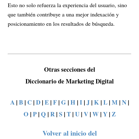
Esto no solo refuerza la experiencia del usuario, sino
que también contribuye a una mejor indexación y
posicionamiento en los resultados de búsqueda.
Otras secciones del
Diccionario de Marketing Digital
A
|
B
|
C
|
D
|
E
|
F
|
G
|
H
|
I
|
J
|
K
|
L
|
M
|
N
|
O
|
P
|
Q
|
R
|
S
|
T
|
U
|
V
|
W
|
Y
|
Z
Volver al inicio del