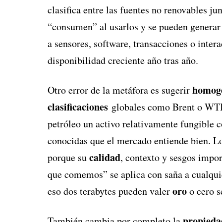
clasifica entre las fuentes no renovables ju
“consumen” al usarlos y se pueden generar 
a sensores, software, transacciones o intera
disponibilidad creciente año tras año.
homog
Otro error de la metáfora es sugerir
clasificaciones
globales como Brent o WTI 
petróleo un activo relativamente fungible c
conocidas que el mercado entiende bien. L
calidad
porque su
, contexto y sesgos impo
que comemos” se aplica con saña a cualquie
oro
eso dos terabytes pueden valer
o cero s
propieda
También cambia por completo la