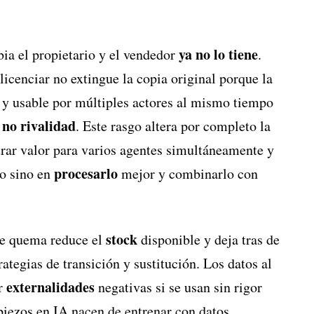
ya no lo tiene
a el propietario y el vendedor
.
licenciar no extingue la copia original porque la
o y usable por múltiples actores al mismo tiempo
no rivalidad
s
. Este rasgo altera por completo la
ar valor para varios agentes simultáneamente y
procesarlo
lo sino en
mejor y combinarlo con
stock
 se quema reduce el
disponible y deja tras de
rategias de transición y sustitución. Los datos al
externalidades
ar
negativas si se usan sin rigor
piezos en IA nacen de entrenar con datos