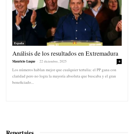
España
Análisis de los resultados en Extremadura
Mauricio Luque
-
22 diciembre, 2025
0
Los números hablan mejor que cualquier tertulia: el PP gana con
claridad pero no logra la mayoría absoluta que buscaba y el gran
beneficiado...
Reportajes