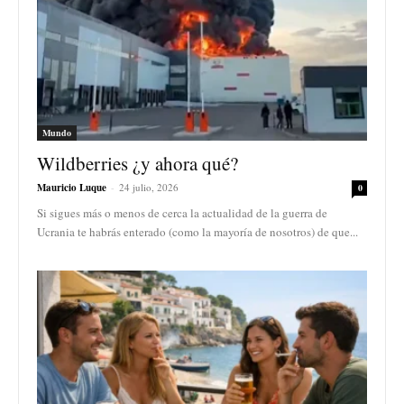
Mundo
Wildberries ¿y ahora qué?
Mauricio Luque
-
24 julio, 2026
0
Si sigues más o menos de cerca la actualidad de la guerra de
Ucrania te habrás enterado (como la mayoría de nosotros) de que...