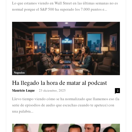
Lo que estamos viendo en Wall Street en las últimas semanas no es
normal porque el S&P 500 ha superado los 7.000 puntos e...
Negocios
Ha llegado la hora de matar al podcast
Mauricio Luque
-
23 diciembre, 2025
2
Llevo tiempo viendo cómo se ha normalizado que llamemos eso (la
serie de episodios de audio que escuchas cuando te apetece) con
una palabra...