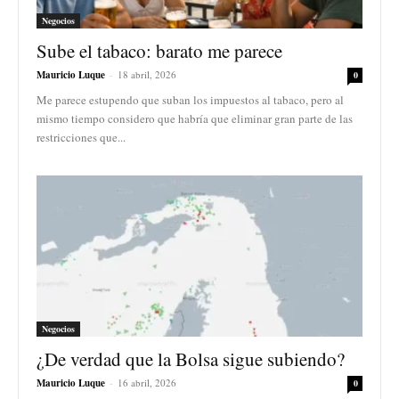
Negocios
Sube el tabaco: barato me parece
Mauricio Luque
-
18 abril, 2026
0
Me parece estupendo que suban los impuestos al tabaco, pero al
mismo tiempo considero que habría que eliminar gran parte de las
restricciones que...
Negocios
¿De verdad que la Bolsa sigue subiendo?
Mauricio Luque
-
16 abril, 2026
0