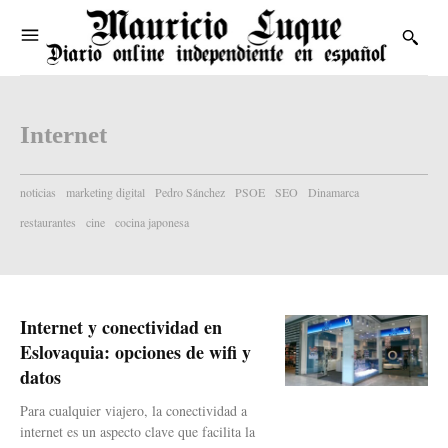
Internet
noticias
marketing digital
Pedro Sánchez
PSOE
SEO
Dinamarca
restaurantes
cine
cocina japonesa
Internet y conectividad en
Eslovaquia: opciones de wifi y
datos
Para cualquier viajero, la conectividad a
internet es un aspecto clave que facilita la