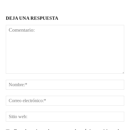
DEJA UNA RESPUESTA
Comentario:
No
Co
el
Sit
we