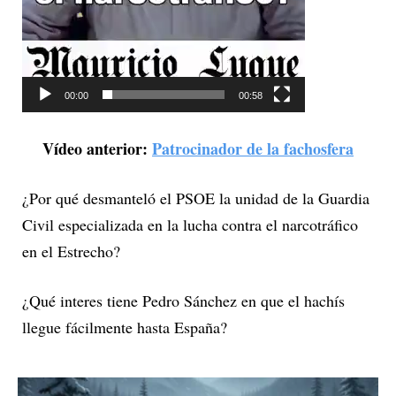
d
e
o
00:00
00:58
Vídeo anterior:
Patrocinador de la fachosfera
¿Por qué desmanteló el PSOE la unidad de la Guardia
Civil especializada en la lucha contra el narcotráfico
en el Estrecho?
¿Qué interes tiene Pedro Sánchez en que el hachís
llegue fácilmente hasta España?