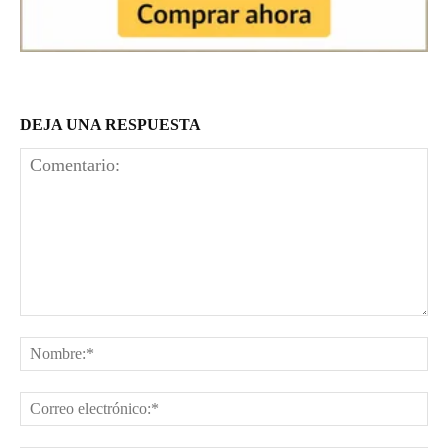
DEJA UNA RESPUESTA
Comentario:
No
Co
el