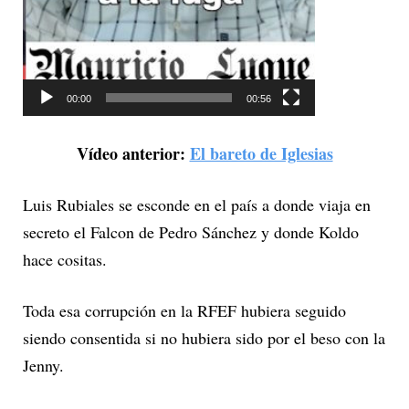
d
e
o
00:00
00:56
Vídeo anterior:
El bareto de Iglesias
Luis Rubiales se esconde en el país a donde viaja en
secreto el Falcon de Pedro Sánchez y donde Koldo
hace cositas.
Toda esa corrupción en la RFEF hubiera seguido
siendo consentida si no hubiera sido por el beso con la
Jenny.