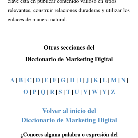
clave está en publicar contenido valioso en sitios
relevantes, construir relaciones duraderas y utilizar los
enlaces de manera natural.
Otras secciones del
Diccionario de Marketing Digital
A
|
B
|
C
|
D
|
E
|
F
|
G
|
H
|
I
|
J
|
K
|
L
|
M
|
N
|
O
|
P
|
Q
|
R
|
S
|
T
|
U
|
V
|
W
|
Y
|
Z
Volver al inicio del
Diccionario de Marketing Digital
¿Conoces alguna palabra o expresión del