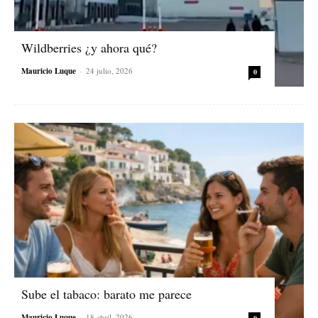
Wildberries ¿y ahora qué?
Mauricio Luque
-
24 julio, 2026
0
Sube el tabaco: barato me parece
Mauricio Luque
-
18 abril, 2026
0