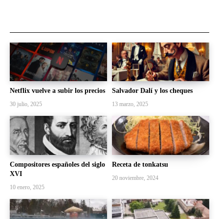
Netflix vuelve a subir los precios
Salvador Dalí y los cheques
30 julio, 2025
13 marzo, 2025
Compositores españoles del siglo
Receta de tonkatsu
XVI
20 noviembre, 2024
10 enero, 2025