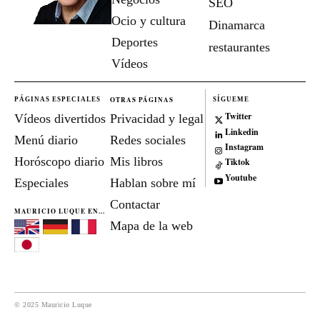
SEO
Ocio y cultura
Dinamarca
Deportes
restaurantes
Vídeos
OTRAS PÁGINAS
PÁGINAS ESPECIALES
SÍGUEME
Twitter
Vídeos divertidos
Privacidad y legal
Linkedin
Menú diario
Redes sociales
Instagram
Horóscopo diario
Mis libros
Tiktok
Youtube
Especiales
Hablan sobre mí
Contactar
MAURICIO LUQUE EN...
Mapa de la web
© 2025 Mauricio Luque