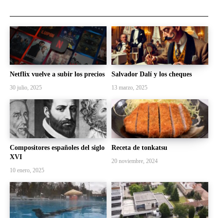
Netflix vuelve a subir los precios
Salvador Dalí y los cheques
30 julio, 2025
13 marzo, 2025
Compositores españoles del siglo
Receta de tonkatsu
XVI
20 noviembre, 2024
10 enero, 2025