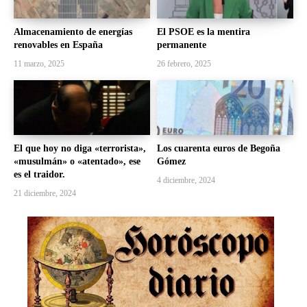
Almacenamiento de energías
El PSOE es la mentira
renovables en España
permanente
11 marzo, 2025
26 febrero, 2025
El que hoy no diga «terrorista»,
Los cuarenta euros de Begoña
«musulmán» o «atentado», ese
Gómez
es el traidor.
4 diciembre, 2024
21 diciembre, 2024