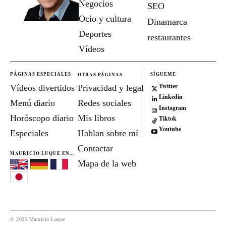
Negocios
SEO
Ocio y cultura
Dinamarca
Deportes
restaurantes
Vídeos
OTRAS PÁGINAS
PÁGINAS ESPECIALES
SÍGUEME
Twitter
Vídeos divertidos
Privacidad y legal
Linkedin
Menú diario
Redes sociales
Instagram
Horóscopo diario
Mis libros
Tiktok
Youtube
Especiales
Hablan sobre mí
Contactar
MAURICIO LUQUE EN...
Mapa de la web
© 2025 Mauricio Luque