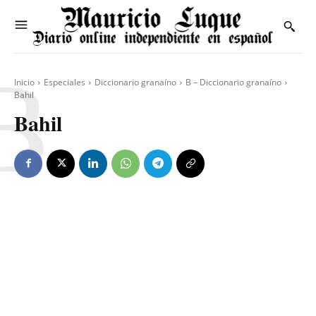
B
Inicio
Especiales
Diccionario granaíno
B – Diccionario granaíno
Bahil
Bahil