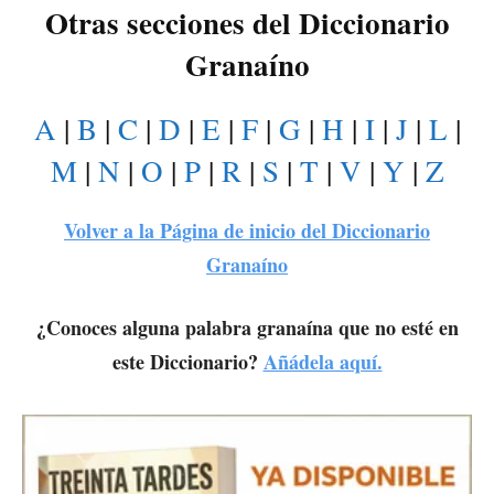
Otras secciones del Diccionario
Granaíno
A
|
B
|
C
|
D
|
E
|
F
|
G
|
H
|
I
|
J
|
L
|
M
|
N
|
O
|
P
|
R
|
S
|
T
|
V
|
Y
|
Z
Volver a la Página de inicio del Diccionario
Granaíno
¿Conoces alguna palabra granaína que no esté en
este Diccionario?
Añádela aquí.