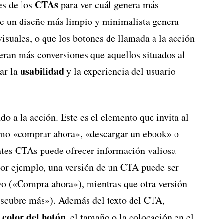
CTAs
es de los
para ver cuál genera más
ue un diseño más limpio y minimalista genera
isuales, o que los botones de llamada a la acción
neran más conversiones que aquellos situados al
usabilidad
rar la
y la experiencia del usuario
do a la acción. Este es el elemento que invita al
como «comprar ahora», «descargar un ebook» o
entes CTAs puede ofrecer información valiosa
Por ejemplo, una versión de un CTA puede ser
ivo («Compra ahora»), mientras que otra versión
escubre más»). Además del texto del CTA,
color del botón
l
, el tamaño o la colocación en el