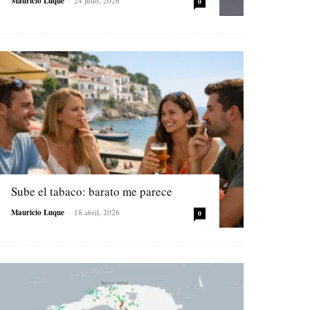
Mauricio Luque
-
24 julio, 2026
0
Sube el tabaco: barato me parece
Mauricio Luque
-
18 abril, 2026
0