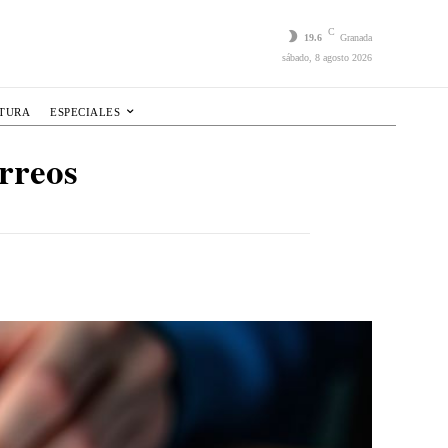
C
19.6
Granada
sábado, 8 agosto 2026
LTURA
ESPECIALES
orreos