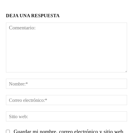
DEJA UNA RESPUESTA
Comentario:
No
Co
el
Sit
we
Guardar mi nombre, correo electrónico y sitio web