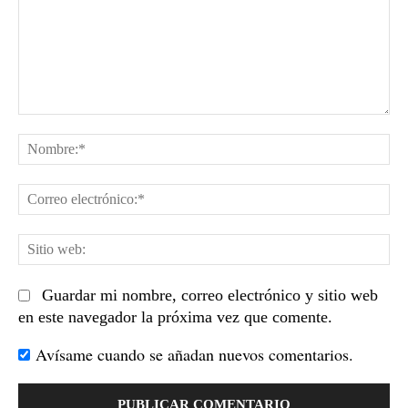
Comentario:
No
Co
el
Sit
we
Guardar mi nombre, correo electrónico y sitio web
en este navegador la próxima vez que comente.
Avísame cuando se añadan nuevos comentarios.