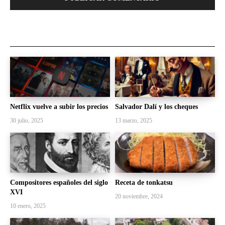
Netflix vuelve a subir los precios
Salvador Dalí y los cheques
30 julio, 2025
13 marzo, 2025
Compositores españoles del siglo
Receta de tonkatsu
XVI
20 noviembre, 2024
10 enero, 2025