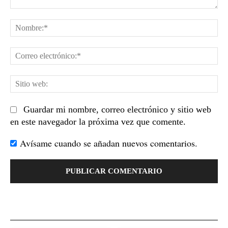
Comentario:
No
Co
el
Sit
we
Guardar mi nombre, correo electrónico y sitio web
en este navegador la próxima vez que comente.
Avísame cuando se añadan nuevos comentarios.