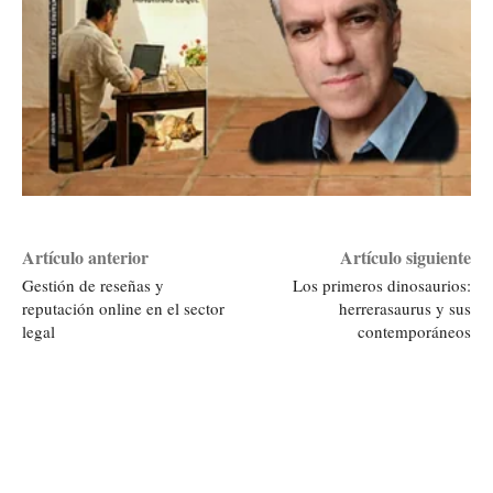
Artículo anterior
Artículo siguiente
Gestión de reseñas y
Los primeros dinosaurios:
reputación online en el sector
herrerasaurus y sus
legal
contemporáneos