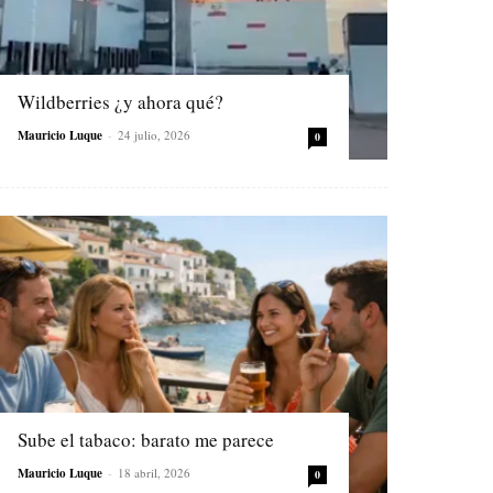
Wildberries ¿y ahora qué?
Mauricio Luque
-
24 julio, 2026
0
Sube el tabaco: barato me parece
Mauricio Luque
-
18 abril, 2026
0