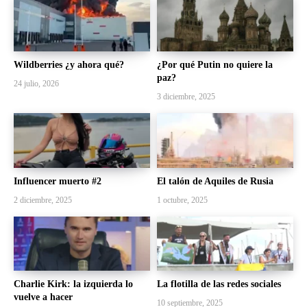
Wildberries ¿y ahora qué?
¿Por qué Putin no quiere la
paz?
24 julio, 2026
3 diciembre, 2025
Influencer muerto #2
El talón de Aquiles de Rusia
2 diciembre, 2025
1 octubre, 2025
Charlie Kirk: la izquierda lo
La flotilla de las redes sociales
vuelve a hacer
10 septiembre, 2025