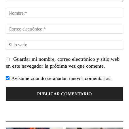
Comentario:
No
Co
el
Sit
we
Guardar mi nombre, correo electrónico y sitio web
en este navegador la próxima vez que comente.
Avísame cuando se añadan nuevos comentarios.