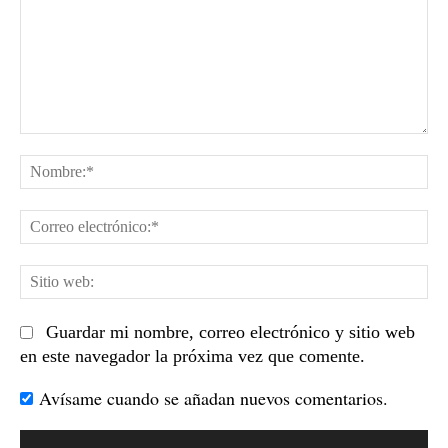
Comentario:
No
Co
el
Sit
we
Guardar mi nombre, correo electrónico y sitio web
en este navegador la próxima vez que comente.
Avísame cuando se añadan nuevos comentarios.