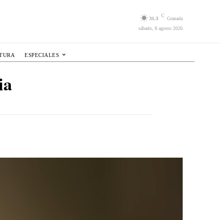
C
31.3
Granada
sábado, 8 agosto 2026
LTURA
ESPECIALES
ia