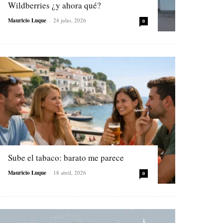
Wildberries ¿y ahora qué?
Mauricio Luque
-
24 julio, 2026
0
Sube el tabaco: barato me parece
Mauricio Luque
-
18 abril, 2026
0