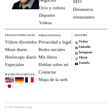
Negocios
SEO
Ocio y cultura
Dinamarca
Deportes
restaurantes
Vídeos
OTRAS PÁGINAS
PÁGINAS ESPECIALES
SÍGUEME
Twitter
Vídeos divertidos
Privacidad y legal
Linkedin
Menú diario
Redes sociales
Instagram
Horóscopo diario
Mis libros
Tiktok
Youtube
Especiales
Hablan sobre mí
Contactar
MAURICIO LUQUE EN...
Mapa de la web
© 2025 Mauricio Luque