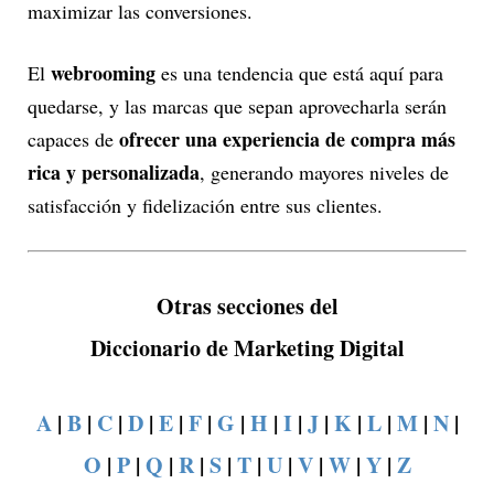
maximizar las conversiones.
webrooming
El
es una tendencia que está aquí para
quedarse, y las marcas que sepan aprovecharla serán
ofrecer una experiencia de compra más
capaces de
rica y personalizada
, generando mayores niveles de
satisfacción y fidelización entre sus clientes.
Otras secciones del
Diccionario de Marketing Digital
A
|
B
|
C
|
D
|
E
|
F
|
G
|
H
|
I
|
J
|
K
|
L
|
M
|
N
|
O
|
P
|
Q
|
R
|
S
|
T
|
U
|
V
|
W
|
Y
|
Z